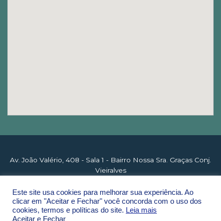
Av. João Valério, 408 - Sala 1 - Bairro Nossa Sra. Graças Conj.
Vieiralves
CEP 69053-140 Manaus - AM - © 2018 | 2026 ZIONCORP
Este site usa cookies para melhorar sua experiência. Ao
clicar em "Aceitar e Fechar" você concorda com o uso dos
cookies, termos e políticas do site.
Leia mais
megaconsultoriaweb
Aceitar e Fechar